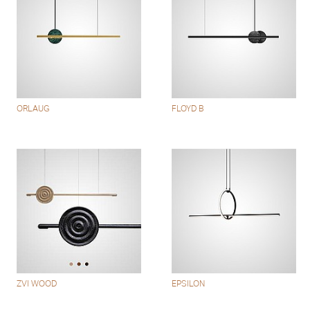
ORLAUG
FLOYD B
ZVI WOOD
EPSILON