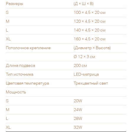
Размеры
(Д × Ш × В)
S
100 × 4,5 × 20 см
M
120 × 4,5 × 20 см
L
140 × 4,5 × 20 см
XL
160 × 4,5 × 20 см
Потолочное крепление
(Диаметр × Высота)
Ø 12 × 3 см
Длина подвеса
200 см
Тип источника
LED-матрица
Цветовая температура
Трехцветный свет
Мощность
S
20W
M
24W
L
28W
XL
32W