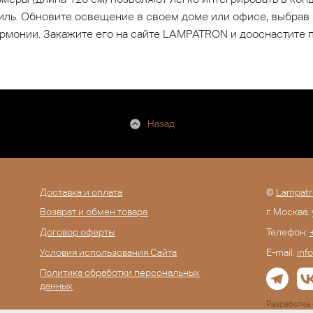
ль. Обновите освещение в своем доме или офисе, выбрав 
рмонии. Закажите его на сайте LAMPATRON и дооснастите 
Назад
Доставка и оплата
©
Lampatr
Возврат и обмен товара
г. Москва.
Договор оферты
Телефон:
Условия использования Сайта
E-mail:
inf
Политика обработки персональных
данных
Разработк