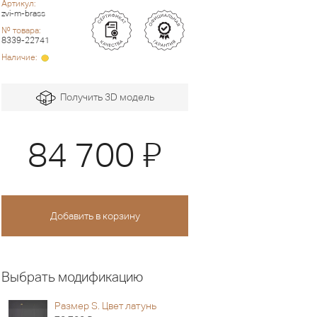
Артикул:
zvi-m-brass
№ товара:
8339-22741
Наличие:
Получить 3D модель
Я
84 700
Выбрать модификацию
Размер S. Цвет латунь