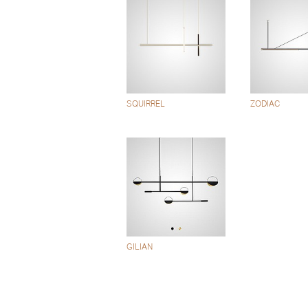
SQUIRREL
ZODIAC
GILIAN