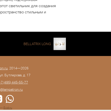
этот светильник для создания
пространство стильным и
BELLATRIX LONG
on.ru
, 2014—2026
 ул. Бутлерова, д. 17
+7 (495) 445-55-77
o@lampatron.ru
а —
Evid.ru