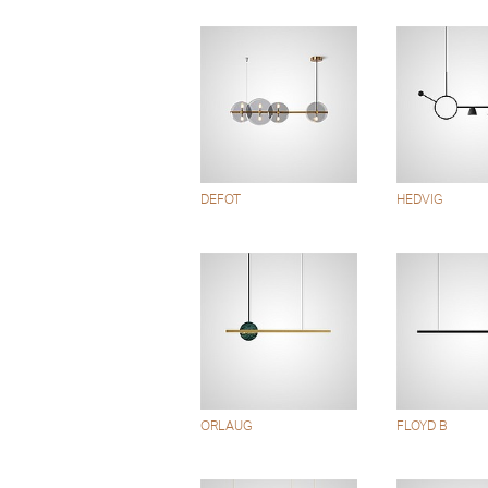
DEFOT
HEDVIG
ORLAUG
FLOYD B