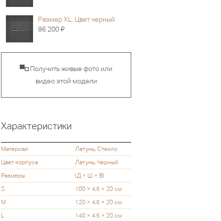
Размер XL. Цвет черный
Я
96 200
▀◘ Получить живые фото или
видео этой модели
Характеристики
Материал
Латунь, Стекло
Цвет корпуса
Латунь, Черный
Размеры
(Д × Ш × В)
S
100 × 4,5 × 20 см
M
120 × 4,5 × 20 см
L
140 × 4,5 × 20 см