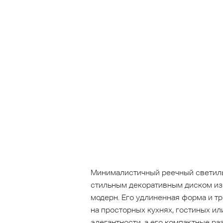
Минималистичный реечный светиль
стильным декоративным диском из 
модерн. Его удлиненная форма и т
на просторных кухнях, гостиных ил
элегантности, а его компактные ра