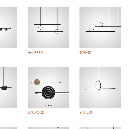
HALFRED
TORVID
ZVI WOOD
EPSILON