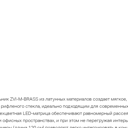
ник ZVI-M-BRASS из латунных материалов создает мягкое
рифленого стекла, идеально подходящим для современных 
рехцветная LED-матрица обеспечивают равномерный рассея
и офисных пространствах, и при этом не перегружая интерье
змеры (длина 120 см) позволяют легко интегрировать в кон