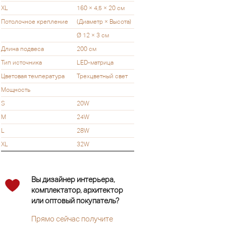
XL
160 × 4,5 × 20 см
Потолочное крепление
(Диаметр × Высота)
Ø 12 × 3 см
Длина подвеса
200 см
Тип источника
LED-матрица
Цветовая температура
Трехцветный свет
Мощность
S
20W
M
24W
L
28W
XL
32W
Вы дизайнер интерьера,
комплектатор, архитектор
или оптовый покупатель?
Прямо сейчас получите