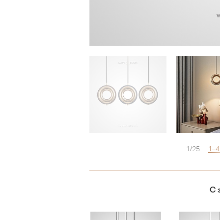
1/25
1–4
С 