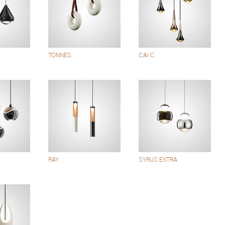
TONNES
CAI C
RAY
SYRUS EXTRA