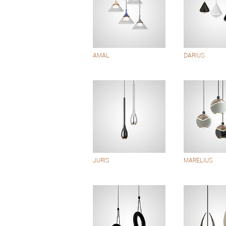
AMAL
DARIUS
JURIS
MARELIUS