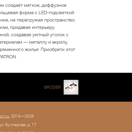
и создаёт мягкое, диффузное
ольцевая форма с LED-подсветкой
ие, не перегружая пространство.
изм, придавая интерьеру
ной, создавая уютный уголок с
атериалам — металлу и акрилу,
ременного жилья. Приобрети этот
PATRON.
BRODER
on.ru
, 2014—2026
 ул. Бутлерова, д. 17