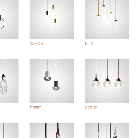
DAMON
NILS
TIBERT
SOFUS