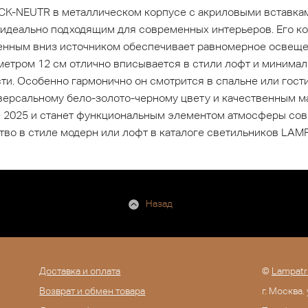
K-NEUTR в металлическом корпусе с акриловыми вставкам
 идеально подходящим для современных интерьеров. Его к
енным вниз источником обеспечивает равномерное освещен
метром 12 см отлично вписывается в стили лофт и минимал
и. Особенно гармонично он смотрится в спальне или гости
версальному бело-золото-черному цвету и качественным м
е 2025 и станет функциональным элементом атмосферы сов
тво в стиле модерн или лофт в каталоге светильников LAM
Назад
Доставка и оплата
©
Lampatr
Возврат и обмен товара
г. Москва.