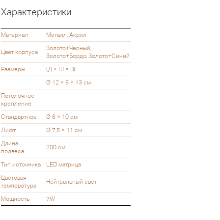
Характеристики
Материал
Металл, Акрил
Золото+Черный,
Цвет корпуса
Золото+Бордо, Золото+Синий
Размеры
(Д × Ш × В)
Ø 12 × 6 × 13 см
Потолочное
крепление
Стандартное
Ø 6 × 10 см
Лифт
Ø 7,5 × 11 см
Длина
200 см
подвеса
Тип источника
LED матрица
Цветовая
Нейтральный свет
температура
Мощность
7W