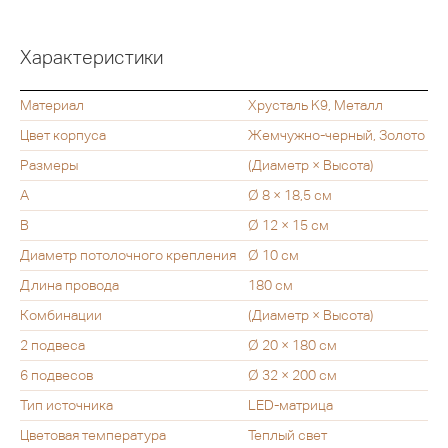
Характеристики
Материал
Хрусталь K9, Металл
Цвет корпуса
Жемчужно-черный, Золото
Размеры
(Диаметр × Высота)
A
Ø 8 × 18,5 см
B
Ø 12 × 15 см
Диаметр потолочного крепления
Ø 10 см
Длина провода
180 см
Комбинации
(Диаметр × Высота)
2 подвеса
Ø 20 × 180 см
6 подвесов
Ø 32 × 200 см
Тип источника
LED-матрица
Цветовая температура
Теплый свет