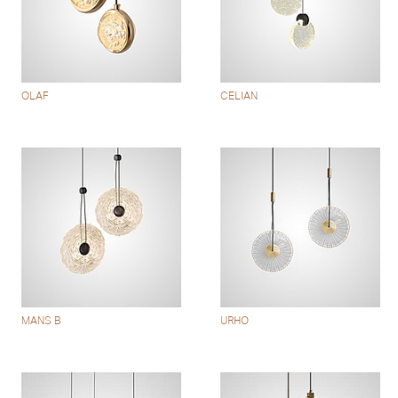
OLAF
CELIAN
MANS B
URHO