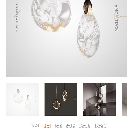
1/24
1–4
5–8
9–12
13–16
17–24