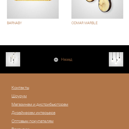
BARNABY
ODMAR MARBLE
Назад
Контакты
Шоурум
Магазинам и дистрибьюторам
Дизайнерам интерьера
Оптовым покупателям