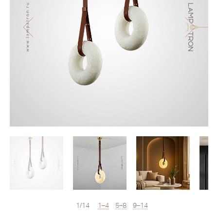
1/14
1–4
5–8
9–14