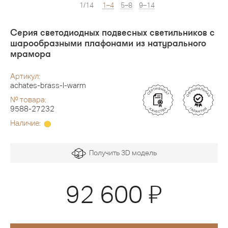
1/14
1–4
5–8
9–14
Серия светодиодных подвесных светильников с
шарообразными плафонами из натурального
мрамора
Артикул:
achates-brass-l-warm
№ товара:
9588-27232
Наличие:
Получить 3D модель
Я
92 600