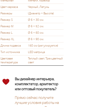
Материал
Металл, Мрамор
Цвет каркаса
Черный, Латунь
Размеры
(Диаметр × Высота)
Размер S
Ø 6 × 30 см.
Размер M
Ø 6 × 52 см.
Размер L
Ø 6 × 60 см.
Размер XL
Ø 6 × 90 см.
Длина подвеса
150 см (регулируется)
Тип источника
LED матрица
Цветовая
Теплый свет, Трехцветный
температура
свет
Вы дизайнер интерьера,
комплектатор, архитектор
или оптовый покупатель?
Прямо сейчас получите
лучшие условия работы на