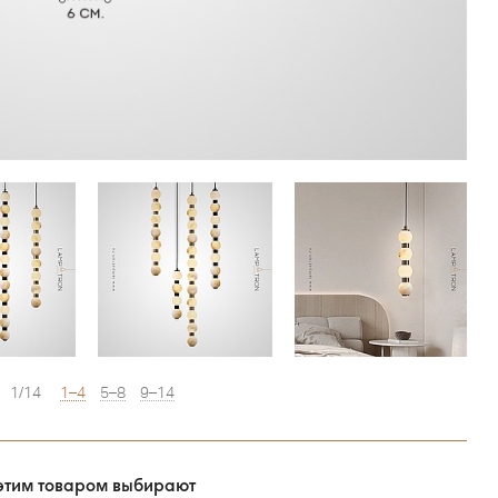
1/14
1–4
5–8
9–14
этим товаром выбирают