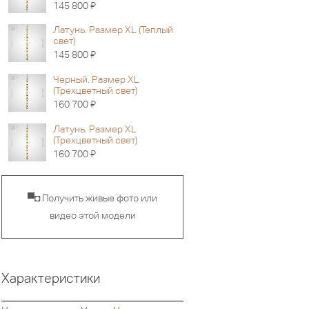
Я
145 800
Латунь. Размер XL (Теплый
свет)
Я
145 800
Черный. Размер XL
(Трехцветный свет)
Я
160 700
Латунь. Размер XL
(Трехцветный свет)
Я
160 700
▀◘ Получить живые фото или
видео этой модели
Характеристики