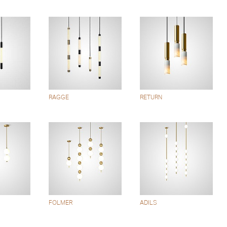
RAGGE
RETURN
FOLMER
ADILS