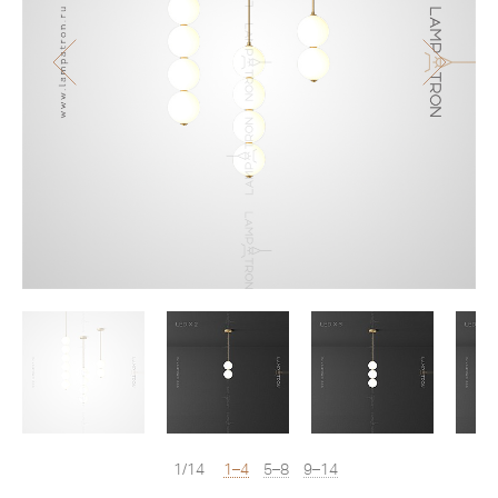
1/14
1–4
5–8
9–14