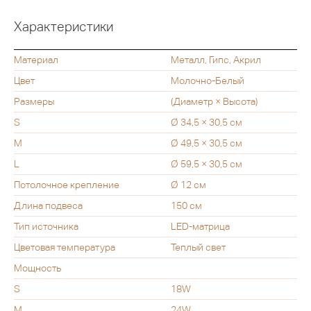
Характеристики
Материал
Металл, Гипс, Акрил
Цвет
Молочно-Белый
Размеры
(Диаметр × Высота)
S
Ø 34,5 × 30,5 см
M
Ø 49,5 × 30,5 см
L
Ø 59,5 × 30,5 см
Потолочное крепление
Ø 12 см
Длина подвеса
150 см
Тип источника
LED-матрица
Цветовая температура
Теплый свет
Мощность
S
18W
M
24W