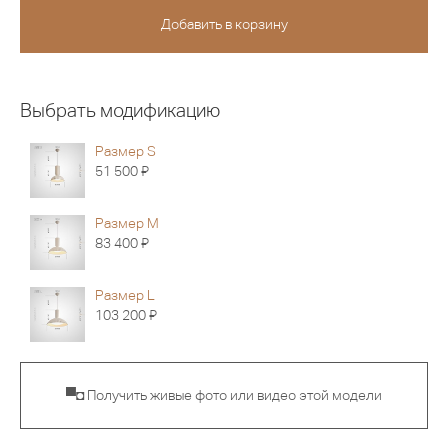
Выбрать модификацию
Размер S
Я
51 500
Размер M
Я
83 400
Размер L
Я
103 200
▀◘ Получить живые фото или видео этой модели