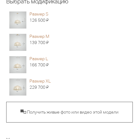
Выбрать модификацию
Размер S
Я
126 500
Размер M
Я
139 700
Размер L
Я
166 700
Размер XL
Я
229 700
▀◘ Получить живые фото или видео этой модели