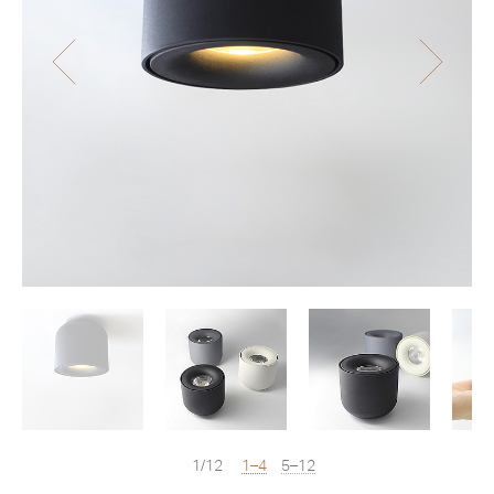
1/12
1–4
5–12