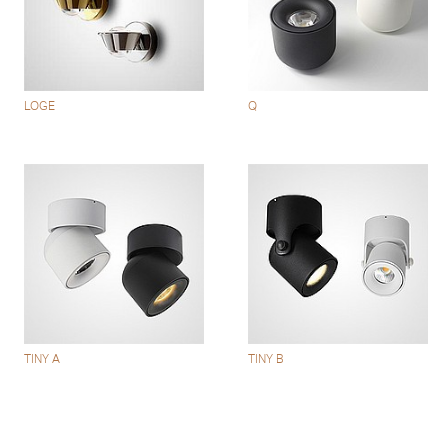
LOGE
Q
TINY A
TINY B