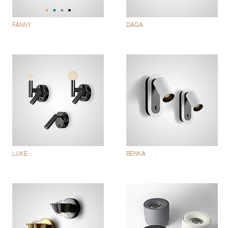
FANNY
DAGA
LUKE
BENKA