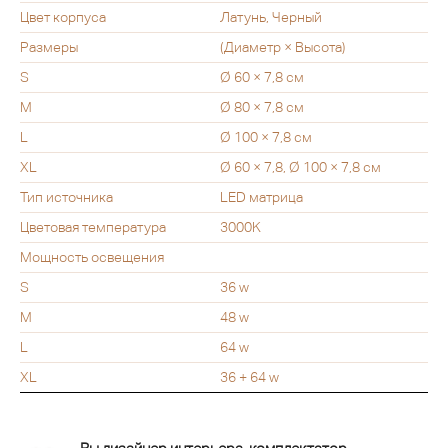
Цвет корпуса
Латунь, Черный
Размеры
(Диаметр × Высота)
S
Ø 60 × 7,8 см
M
Ø 80 × 7,8 см
L
Ø 100 × 7,8 см
XL
Ø 60 × 7,8, Ø 100 × 7,8 см
Тип источника
LED матрица
Цветовая температура
3000K
Мощность освещения
S
36 w
M
48 w
L
64 w
XL
36 + 64 w