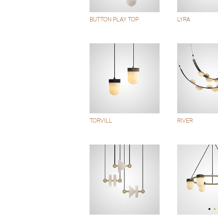
BUTTON PLAY TOP
LYRA
TORVILL
RIVER