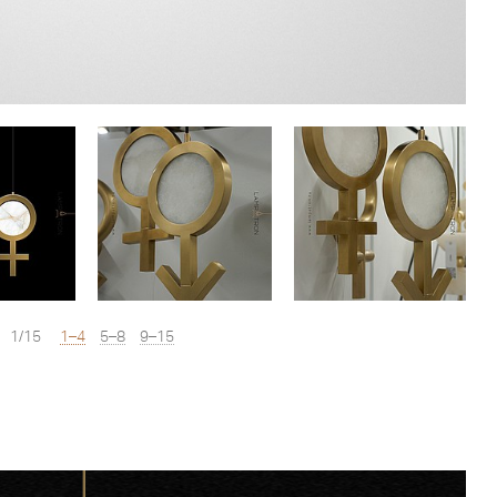
1/15
1–4
5–8
9–15