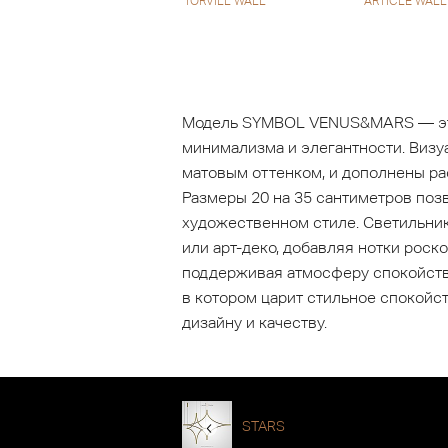
TORVILL WALL
ARTICLE WALL
Модель SYMBOL VENUS&MARS — это
минимализма и элегантности. Визу
матовым оттенком, и дополнены р
Размеры 20 на 35 сантиметров позв
художественном стиле. Светильник
или арт-деко, добавляя нотки рос
поддерживая атмосферу спокойстви
в котором царит стильное спокой
дизайну и качеству.
STARS