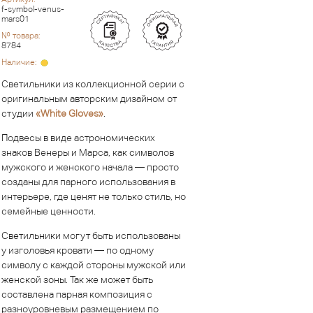
f-symbol-venus-
mars01
№ товара:
8784
Наличие:
Светильники из коллекционной серии с
оригинальным авторским дизайном от
студии
«White Gloves»
.
Подвесы в виде астрономических
знаков Венеры и Марса, как символов
мужского и женского начала — просто
созданы для парного использования в
интерьере, где ценят не только стиль, но
семейные ценности.
Светильники могут быть использованы
у изголовья кровати — по одному
символу с каждой стороны мужской или
женской зоны. Так же может быть
составлена парная композиция с
разноуровневым размещением по