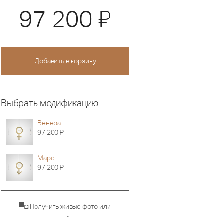
Я
97 200
Выбрать модификацию
Венера
Я
97 200
Марс
Я
97 200
▀◘ Получить живые фото или