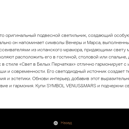
 оригинальный подвесной светильник, создающий особу
ально он напоминает символы Венеры и Марса, выполненны
ассеивателями из испанского мрамора, придающими свету 
оляют расположить его в гостиной, столовой или спальне,
 в стиле «Свет в Белых Перчатках» отлично гармонирует с 
коши и современности. Его светодиодный источник создает 
я и эстетики. Обнови интерьер, добавив этот выразительны
ствие и гармония. Купи SYMBOL VENUS&MARS и подчеркни с
Назад