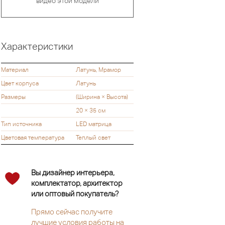
видео этой модели
Характеристики
Материал
Латунь, Мрамор
Цвет корпуса
Латунь
Размеры
(Ширина × Высота)
20 × 35 см
Тип источника
LED матрица
Цветовая температура
Теплый свет
Вы дизайнер интерьера,
комплектатор, архитектор
или оптовый покупатель?
Прямо сейчас получите
лучшие условия работы на