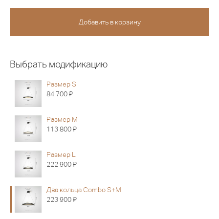
Выбрать модификацию
Размер S
Я
84 700
Размер M
Я
113 800
Размер L
Я
222 900
Два кольца Combo S+M
Я
223 900