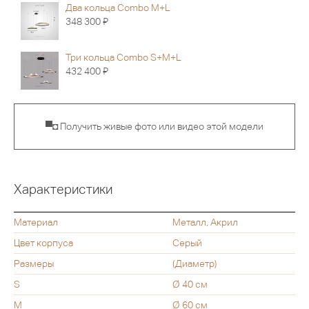
Два кольца Combo M+L
Я
348 300
Три кольца Combo S+M+L
Я
432 400
▀◘ Получить живые фото или видео этой модели
Характеристики
Материал
Металл, Акрил
Цвет корпуса
Серый
Размеры
(Диаметр)
S
Ø 40 см
M
Ø 60 см