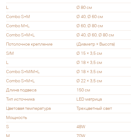
L
Ø 80 см
Combo S+M
Ø 40, Ø 60 см
Combo M+L
Ø 60, Ø 80 см
Combo S+M+L
Ø 40, Ø 60, Ø 80 см
Потолочное крепление
(Диаметр × Высота)
S/M
Ø 15 × 3,5 см
L
Ø 18 × 3,5 см
Combo S+M/M+L
Ø 18 × 3,5 см
Combo S+M+L
Ø 22 × 3,5 см
Длина подвеса
150 см
Тип источника
LED матрица
Цветовая температура
Трехцветный свет
Мощность
S
48W
M
70W