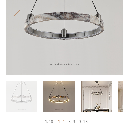
1/16
1–4
5–8
9–16