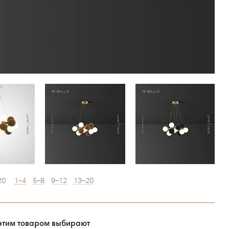
20
1–4
5–8
9–12
13–20
этим товаром выбирают