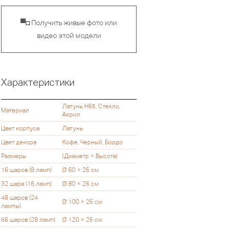
▀◘ Получить живые фото или
видео этой модели
Характеристики
Латунь H65, Стекло,
Материал
Акрил
Цвет корпуса
Латунь
Цвет декора
Кофе, Черный, Бордо
Размеры
(Диаметр × Высота)
16 шаров (8 ламп)
Ø 60 × 26 см
32 шара (16 ламп)
Ø 80 × 26 см
48 шаров (24
Ø 100 × 26 см
лампы)
56 шаров (28 ламп)
Ø 120 × 26 см