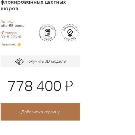
флокированных цветных
шаров
Артикул:
latte-56-bordo
№ товара:
8318-22670
Наличие:
Получить 3D модель
Я
778 400