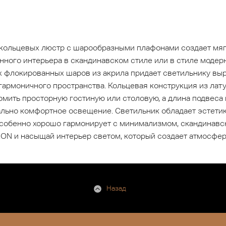
з кольцевых люстр с шарообразными плафонами создает мя
ного интерьера в скандинавском стиле или в стиле модерн
 флокированных шаров из акрила придает светильнику выр
гармоничного пространства. Кольцевая конструкция из лат
рмить просторную гостиную или столовую, а длина подвеса
льно комфортное освещение. Светильник обладает эстетико
особенно хорошо гармонирует с минимализмом, скандинавс
ON и насыщай интерьер светом, который создает атмосферу
Назад