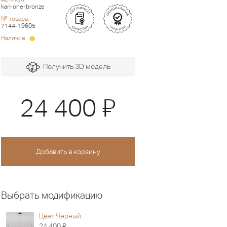
kari-one-bronze
№ товара:
7144-19605
Наличие:
Получить 3D модель
Я
24 400
Выбрать модификацию
Цвет Черный
Я
24 400