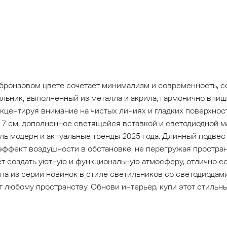
бронзовом цвете сочетает минимализм и современность, с
ильник, выполненный из металла и акрила, гармонично впиш
кцентируя внимание на чистых линиях и гладких поверхнос
7 см, дополненное светящейся вставкой и светодиодной м
ь модерн и актуальные тренды 2025 года. Длинный подвес 
 эффект воздушности в обстановке, не перегружая простра
 создать уютную и функциональную атмосферу, отлично 
мпа из серии новинок в стиле светильников со светодиода
т любому пространству. Обнови интерьер, купи этот стильн