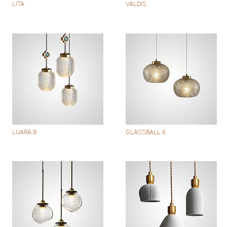
LITA
VALDIS
LUARA B
GLASSBALL 6