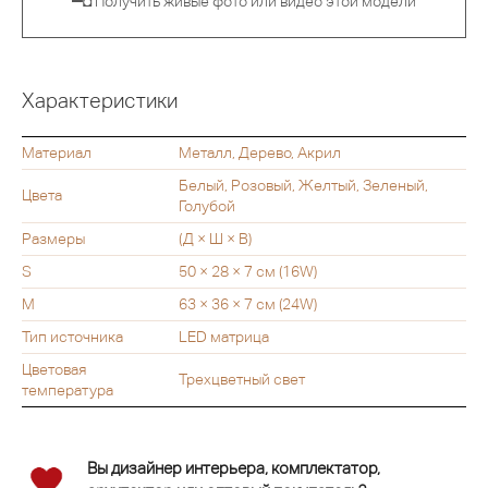
▀◘ Получить живые фото или видео этой модели
Характеристики
Материал
Металл, Дерево, Акрил
Белый, Розовый, Желтый, Зеленый,
Цвета
Голубой
Размеры
(Д × Ш × В)
S
50 × 28 × 7 см (16W)
M
63 × 36 × 7 см (24W)
Тип источника
LED матрица
Цветовая
Трехцветный свет
температура
Вы дизайнер интерьера, комплектатор,