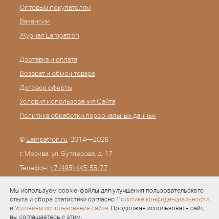
Оптовым покупателям
Вакансии
Журнал Lampatron
Доставка и оплата
Возврат и обмен товара
Договор оферты
Условия использования Сайта
Политика обработки персональных данных
©
Lampatron.ru
, 2014—2026
г. Москва. ул. Бутлерова, д. 17
Телефон:
+7 (495) 445-55-77
E-mail:
info@lampatron.ru
Мы используем cookie-файлы для улучшения пользовательского
опыта и сбора статистики согласно
Политике конфиденциальности
и
Условиям использования сайта
. Продолжая использовать сайт,
вы соглашаетесь с этим.
Разработка —
Evid.ru