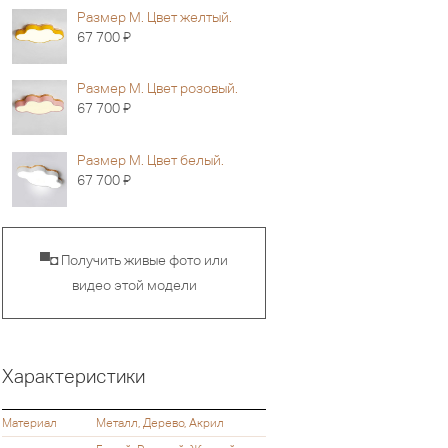
Размер M. Цвет желтый.
Я
67 700
Размер M. Цвет розовый.
Я
67 700
Размер M. Цвет белый.
Я
67 700
▀◘ Получить живые фото или
видео этой модели
Характеристики
Материал
Металл, Дерево, Акрил