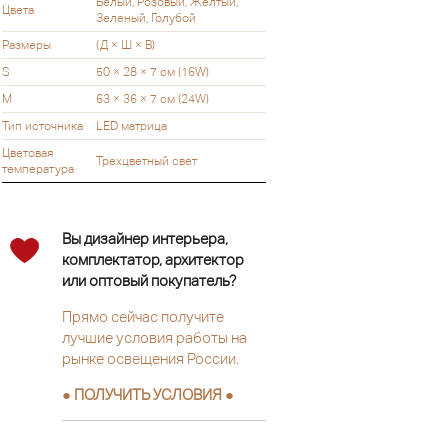
Белый, Розовый, Желтый,
Цвета
Зеленый, Голубой
Размеры
(Д × Ш × В)
S
50 × 28 × 7 см (16W)
M
63 × 36 × 7 см (24W)
Тип источника
LED матрица
Цветовая
Трехцветный свет
температура
Вы дизайнер интерьера,
комплектатор, архитектор
или оптовый покупатель?
Прямо сейчас получите
лучшие условия работы на
рынке освещения России.
● ПОЛУЧИТЬ УСЛОВИЯ ●