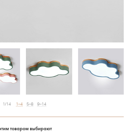
1/14
1–4
5–8
9–14
этим товаром выбирают