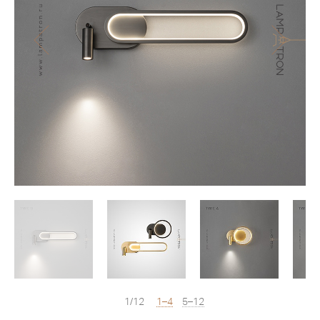
1/12
1–4
5–12