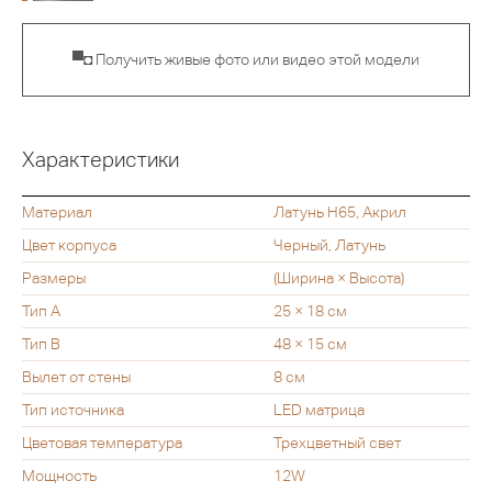
▀◘ Получить живые фото или видео этой модели
Характеристики
Материал
Латунь H65, Акрил
Цвет корпуса
Черный, Латунь
Размеры
(Ширина × Высота)
Тип A
25 × 18 см
Тип B
48 × 15 см
Вылет от стены
8 см
Тип источника
LED матрица
Цветовая температура
Трехцветный свет
Мощность
12W