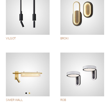
VILGOT
BROKI
SIMER WALL
ROB