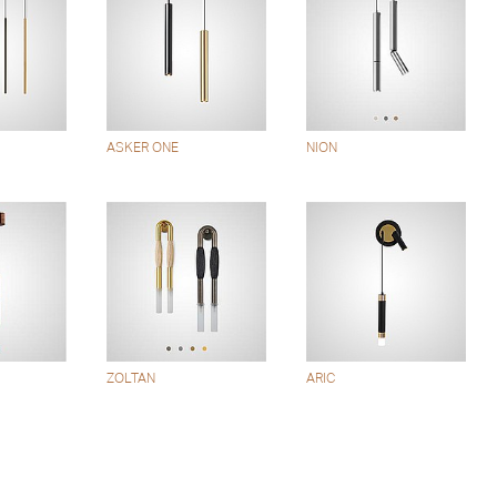
ASKER ONE
NION
ZOLTAN
ARIC