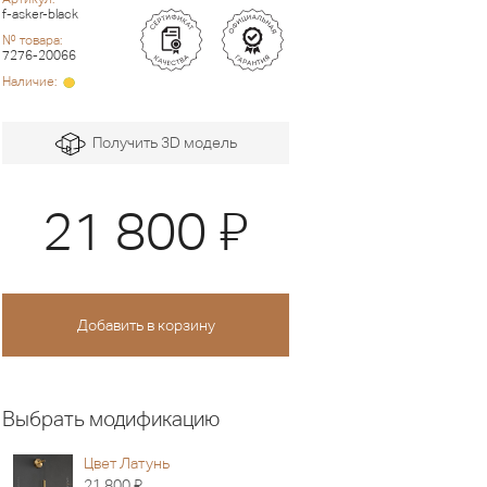
f-asker-black
№ товара:
7276-20066
Наличие:
Получить 3D модель
Я
21 800
Выбрать модификацию
Цвет Латунь
Я
21 800