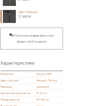
Цвет Черный
Я
21 800
▀◘ Получить живые фото или
видео этой модели
Характеристики
Материал
Латунь H65
Цвет корпуса
Черный, Латунь
Размеры
(Диаметр)
Настенное крепление
Ø 10 см
Общая высота
40−80 см
Вылет от стены
14 см