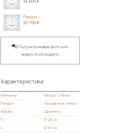
Я
45 600
Размер L
Я
55 700
▀◘ Получить живые фото или
видео этой модели
Характеристики
Материал
Металл, Стекло
Плафон
Прозрачное стекло
Размер
(Диаметр)
S
Ø 25 см
L
Ø 40 см