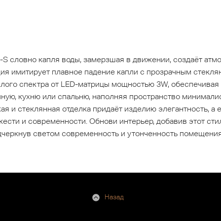
 словно капля воды, замерзшая в движении, создаёт атмо
ция имитирует плавное падение капли с прозрачным стекл
плого спектра от LED-матрицы мощностью 3W, обеспечивая 
иную, кухню или спальню, наполняя пространство минимал
я и стеклянная отделка придаёт изделию элегантность, а 
ести и современности. Обнови интерьер, добавив этот сти
одчеркнув светом современность и утонченность помещени
Назад