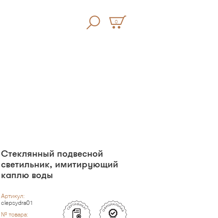
0
Стеклянный подвесной
светильник, имитирующий
каплю воды
Артикул:
clepsydra01
№ товара: