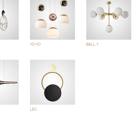
YO-YO
BALL 7
LEX