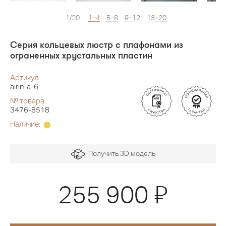
1/20
1–4
5–8
9–12
13–20
Серия кольцевых люстр с плафонами из
ограненных хрустальных пластин
Артикул:
airin-a-6
№ товара:
3476-8518
Наличие:
Получить 3D модель
Я
255 900