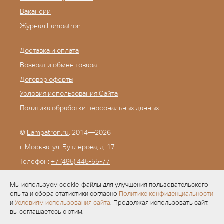
Вакансии
Журнал Lampatron
Доставка и оплата
Возврат и обмен товара
Договор оферты
Условия использования Сайта
Политика обработки персональных данных
©
Lampatron.ru
, 2014—2026
г. Москва. ул. Бутлерова, д. 17
Телефон:
+7 (495) 445-55-77
E-mail:
info@lampatron.ru
Мы используем cookie-файлы для улучшения пользовательского
опыта и сбора статистики согласно
Политике конфиденциальности
и
Условиям использования сайта
. Продолжая использовать сайт,
вы соглашаетесь с этим.
Разработка —
Evid.ru