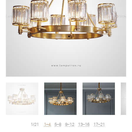
1/21
1–4
5–8
9–12
13–16
17–21