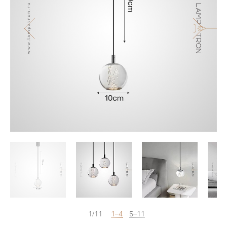
1/11
1–4
5–11