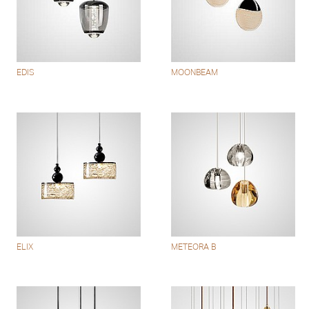
EDIS
MOONBEAM
ELIX
METEORA B