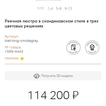
1/13
1–4
5–8
9–13
Реечная люстра в скандинавском стиле в трех
цветовых решениях
Артикул:
trait-long-smokegray
№ товара:
1559-4443
Наличие:
Получить 3D модель
Я
114 200