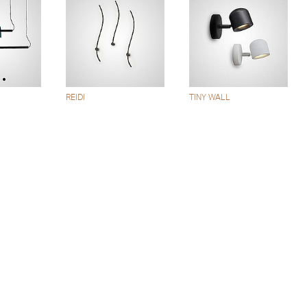
REIDI
TINY WALL