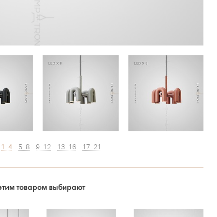
1–4
5–8
9–12
13–16
17–21
этим товаром выбирают