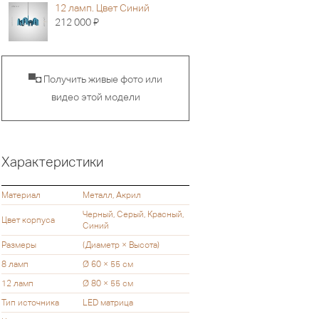
12 ламп. Цвет Синий
Я
212 000
▀◘ Получить живые фото или
видео этой модели
Характеристики
Материал
Металл, Акрил
Черный, Серый, Красный,
Цвет корпуса
Синий
Размеры
(Диаметр × Высота)
8 ламп
Ø 60 × 55 см
12 ламп
Ø 80 × 55 см
Тип источника
LED матрица