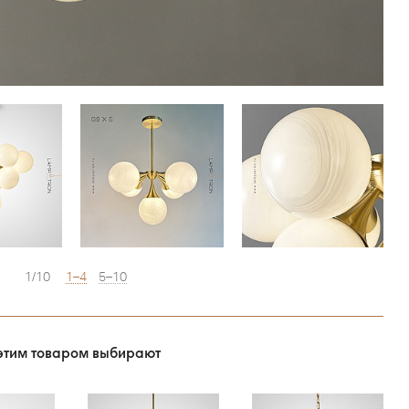
1/10
1–4
5–10
этим товаром выбирают