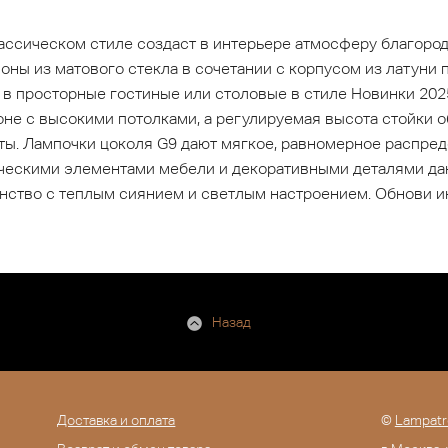
ассическом стиле создаст в интерьере атмосферу благород
ны из матового стекла в сочетании с корпусом из латуни
 в просторные гостиные или столовые в стиле Новинки 202
зоне с высокими потолками, а регулируемая высота стойки
ты. Лампочки цоколя G9 дают мягкое, равномерное распреде
сическими элементами мебели и декоративными деталями д
ство с теплым сиянием и светлым настроением. Обнови ин
Назад
Доставка и оплата
©
Lampatr