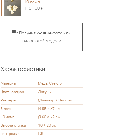
10 ламп
Я
115 100
▀◘ Получить живые фото или
видео этой модели
Характеристики
Материал
Медь, Стекло
Цвет корпуса
Латунь
Размеры
(Диаметр × Высота)
5 ламп
Ø 55 × 37 см
10 ламп
Ø 60 × 72 см
Высота стойки
10 + 20 см
Тип цоколя
G9