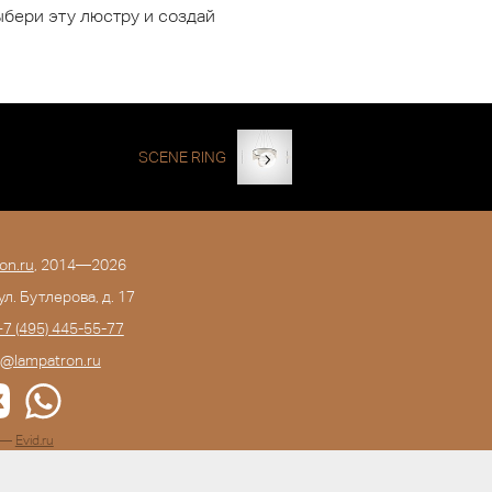
ыбери эту люстру и создай
SCENE RING
on.ru
, 2014—2026
 ул. Бутлерова, д. 17
+7 (495) 445-55-77
o@lampatron.ru
а —
Evid.ru