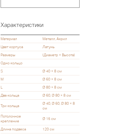
Характеристики
Материал
Металл, Акрил
Цвет корпуса
Латунь
Размеры
(Диаметр × Высота)
Одно кольцо
S
Ø 40 × 8 см
M
Ø 60 × 8 см
L
Ø 80 × 8 см
Два кольца
Ø 60, Ø 80 × 8 см
Ø 40, Ø 60, Ø 80 × 8
Три кольца
см
Потолочное
Ø 15 см
крепление
Длина подвеса
120 см