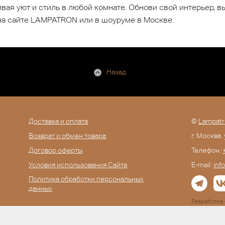
ая уют и стиль в любой комнате. Обнови свой интерьер, в
на сайте LAMPATRON или в шоуруме в Москве.
Назад
Доставка и оплата
©
Lampatr
Возврат и обмен товара
г. Москва.
Договор оферты
Телефон:
Условия использования Сайта
E-mail:
inf
Политика обработки персональных
данных
Разработк