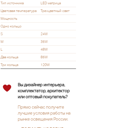
Тип источника
LED матрица
Цветовая температура
Трехцветный свет
Мощность
Одно кольцо
S
24W
M
35W
L
48W
Два кольца
85W
Три кольца
120W
Вы дизайнер интерьера,
комплектатор, архитектор
или оптовый покупатель?
Прямо сейчас получите
лучшие условия работы на
рынке освещения России.