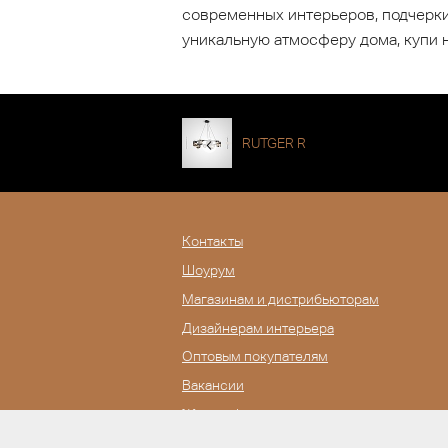
современных интерьеров, подчеркив
уникальную атмосферу дома, купи 
RUTGER R
Контакты
Шоурум
Магазинам и дистрибьюторам
Дизайнерам интерьера
Оптовым покупателям
Вакансии
Журнал Lampatron