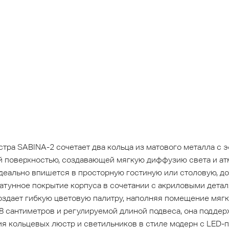
тра SABINA-2 сочетает два кольца из матового металла с 
 поверхностью, создавающей мягкую диффузию света и ат
идеально впишется в просторную гостиную или столовую, д
атунное покрытие корпуса в сочетании с акриловыми дета
создает гибкую цветовую палитру, наполняя помещение мяг
 8 сантиметров и регулируемой длиной подвеса, она подде
ия кольцевых люстр и светильников в стиле модерн с LED-