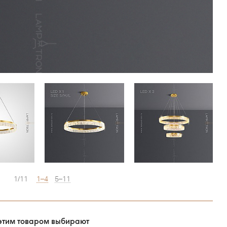
1/11
1–4
5–11
этим товаром выбирают