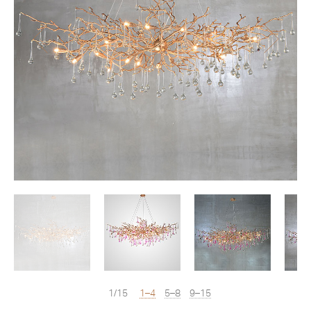
1/15
1–4
5–8
9–15