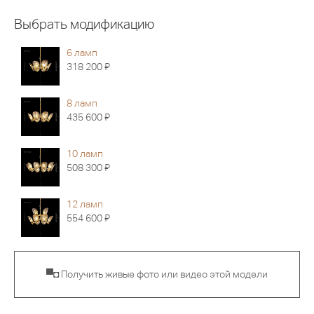
Выбрать модификацию
6 ламп
Я
318 200
8 ламп
Я
435 600
10 ламп
Я
508 300
12 ламп
Я
554 600
▀◘ Получить живые фото или видео этой модели