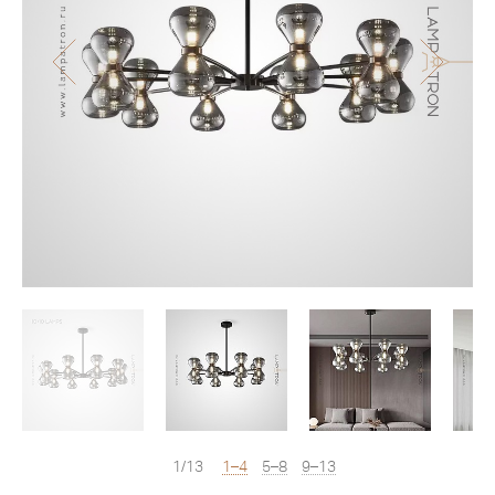
1/13
1–4
5–8
9–13