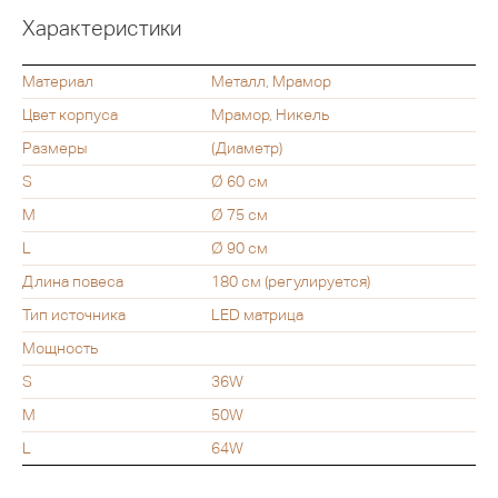
Характеристики
Материал
Металл, Мрамор
Цвет корпуса
Мрамор, Никель
Размеры
(Диаметр)
S
Ø 60 см
M
Ø 75 см
L
Ø 90 см
Длина повеса
180 см (регулируется)
Тип источника
LED матрица
Мощность
S
36W
M
50W
L
64W