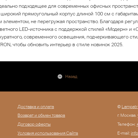
деально подходящее для современных офисных пространств
широкий прямоугольный корпус длиной 100 см с габаритам
 элементом, не перегружая пространство. Благодаря регу
етного LED-источника с поддержкой стилей «Модерн» и «С
куратного, современного освещения, подчеркивающего сти
RON, чтобы обновить интерьер в стиле новинок 2025.
Назад
Доставка и оплата
©
Lampatr
Возврат и обмен товара
г. Москва.
Договор оферты
Телефон:
Условия использования Сайта
E-mail:
inf