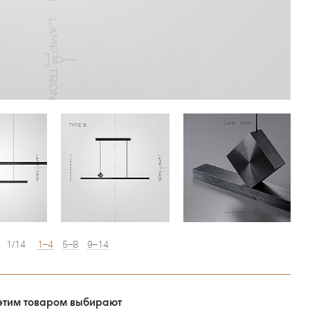
1/14
1–4
5–8
9–14
этим товаром выбирают