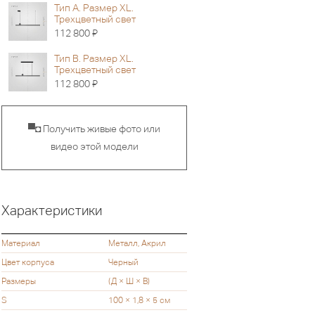
Тип A. Размер XL.
Трехцветный свет
Я
112 800
Тип B. Размер XL.
Трехцветный свет
Я
112 800
▀◘ Получить живые фото или
видео этой модели
Характеристики
Материал
Металл, Акрил
Цвет корпуса
Черный
Размеры
(Д × Ш × В)
S
100 × 1,8 × 5 см