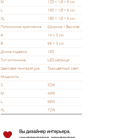
M
120 × 1,8 × 5 см
L
150 × 1,8 × 5 см
XL
180 × 1,8 × 5 см
Потолочное крепление
(Ширина × Высота)
A
14 × 3 см
B
55 × 3 см
Длина подвеса
150
Тип источника
LED матрица
Цветовая температура
Трехцветный свет
Мощность
S
32W
M
40W
L
56W
XL
72W
Вы дизайнер интерьера,
комплектатор, архитектор