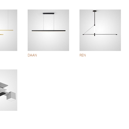
DAAN
REN