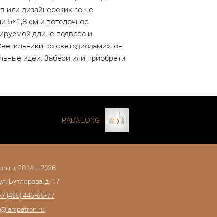
 или дизайнерских зон с
и 5×1,8 см и потолочное
лируемой длине подвеса и
ветильники со светодиодами», он
льные идеи. Забери или приобрети
RADA LONG
on.ru
, 2014—2026
 ул. Бутлерова, д. 17
+7 (495) 445-55-77
o@lampatron.ru