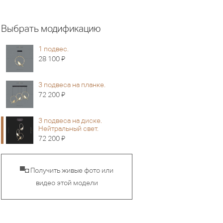
Выбрать модификацию
1 подвес.
Я
28 100
3 подвеса на планке.
Я
72 200
3 подвеса на диске.
Нейтральный свет.
Я
72 200
▀◘ Получить живые фото или
видео этой модели