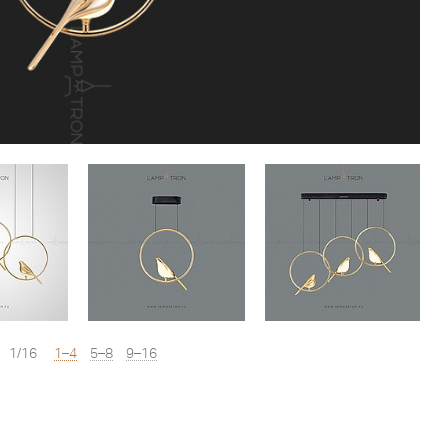
1/16
1–4
5–8
9–16