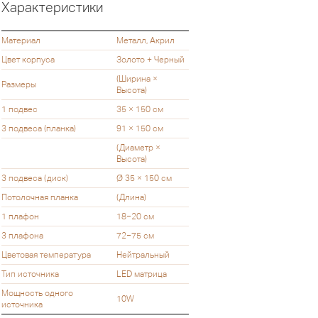
Характеристики
Материал
Металл, Акрил
Цвет корпуса
Золото + Черный
(Ширина ×
Размеры
Высота)
1 подвес
35 × 150 см
3 подвеса (планка)
91 × 150 см
(Диаметр ×
Высота)
3 подвеса (диск)
Ø 35 × 150 см
Потолочная планка
(Длина)
1 плафон
18−20 см
3 плафона
72−75 см
Цветовая температура
Нейтральный
Тип источника
LED матрица
Мощность одного
10W
источника