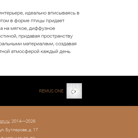
интерьере, идеально вписываясь в
нтом в форме птицы придает
а на мягкое, диффузное
стиной, придавая пространству
уральными материалами, создавая
ютной атмосферой каждый день.
REMUS ONE
on.ru
, 2014—2026
 ул. Бутлерова, д. 17