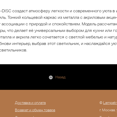
-DISC создаст атмосферу легкости и современного уюта в 
ль. Тонкий кольцевой каркас из металла с акриловым акце
 ассоциации с природой и спокойствием. Модель рассчитан
ы, что делает её универсальным выбором для кухни или го
еталла и акрила легко сочетается с светлой мебелью и нат
бнови интерьер, выбрав этот светильник, и наслаждайся у
светильников.
Назад
Доставка и оплата
©
Lampatr
Возврат и обмен товара
г. Москва.