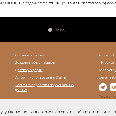
рии NICOL, и создай эффектный центр для светового оформ
Назад
Доставка и оплата
©
Lampatr
Возврат и обмен товара
г. Москва.
Договор оферты
Телефон:
Условия использования Сайта
E-mail:
inf
Политика обработки персональных
данных
Разработк
улучшения пользовательского опыта и сбора статистики с