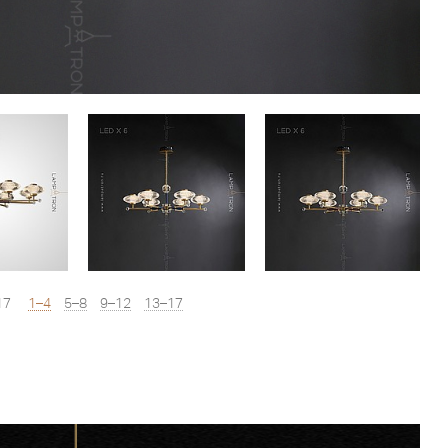
17
1–4
5–8
9–12
13–17