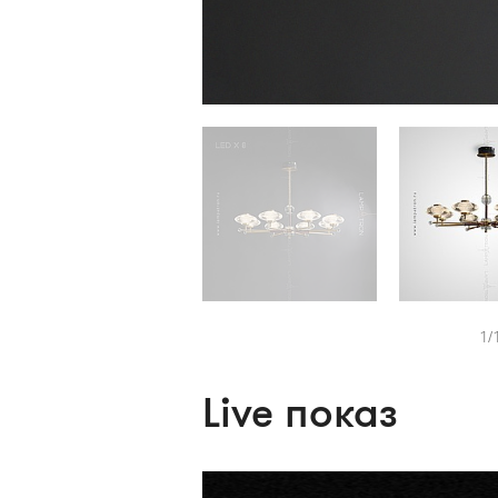
1/
Live показ