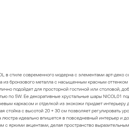
OL в стиле современного модерна с элементами арт-деко с
ра из бронзового металла с насыщенным красным оттенко
лично подойдет для просторной гостиной или столовой, до
тью по 5W. Ее декоративные хрустальные шары NICOL01 по
учевым каркасом и отделкой из экокожи придает интерьеру 
я стойка с высотой 20 + 30 см позволяет регулировать ур
а люстра идеально впишется в повседневный интерьер и д
зм с яркими акцентами, делая пространство выразительны