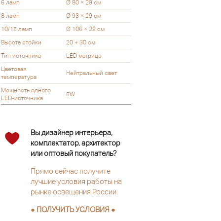
6 ламп
Ø 80 × 29 см
8 ламп
Ø 93 × 29 см
10/15 ламп
Ø 106 × 29 см
Высота стойки
20 + 30 см
Тип источника
LED матрица
Цветовая
Нейтральный свет
температура
Мощность одного
5W
LED-источника
Вы дизайнер интерьера,
комплектатор, архитектор
или оптовый покупатель?
Прямо сейчас получите
лучшие условия работы на
рынке освещения России.
● ПОЛУЧИТЬ УСЛОВИЯ ●