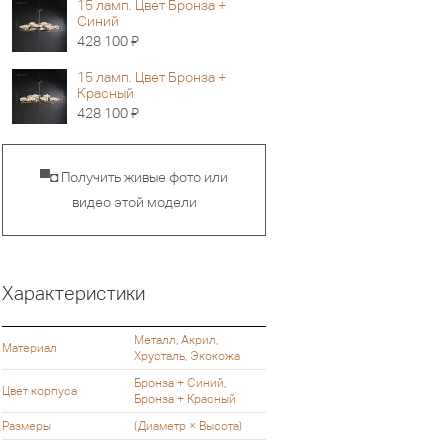
15 ламп. Цвет Бронза +
Синий
Я
428 100
15 ламп. Цвет Бронза +
Красный
Я
428 100
▀◘ Получить живые фото или
видео этой модели
Характеристики
Металл, Акрил,
Материал
Хрусталь, Экокожа
Бронза + Синий,
Цвет корпуса
Бронза + Красный
Размеры
(Диаметр × Высота)