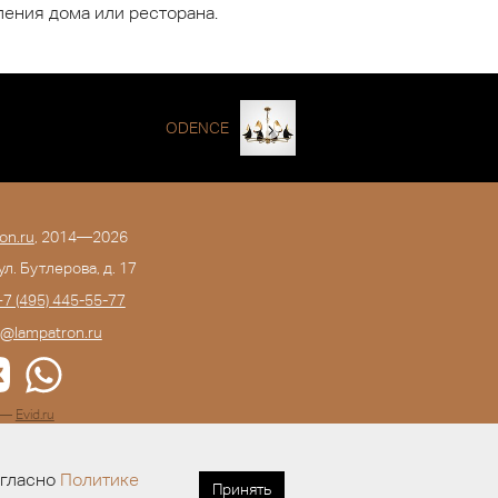
ления дома или ресторана.
ODENCE
on.ru
, 2014—2026
 ул. Бутлерова, д. 17
+7 (495) 445-55-77
o@lampatron.ru
а —
Evid.ru
огласно
Политике
Принять