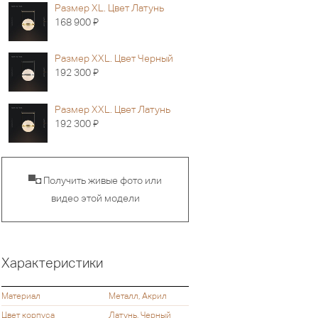
Размер XL. Цвет Латунь
Я
168 900
Размер XXL. Цвет Черный
Я
192 300
Размер XXL. Цвет Латунь
Я
192 300
▀◘ Получить живые фото или
видео этой модели
Характеристики
Материал
Металл, Акрил
Цвет корпуса
Латунь, Черный