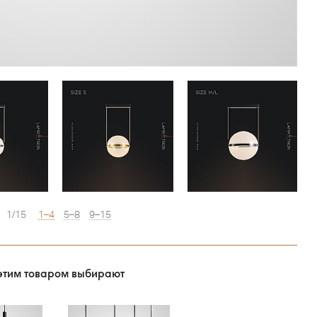
1/15
1–4
5–8
9–15
этим товаром выбирают