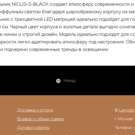
льник NICLIS-S-BLACK создает атмосферу современности и
диффузным светом благодаря шарообразному корпусу из ма
ьник с трехцветной LED матрицей идеально подойдет для го
0 см. Черный цвет корпуса и золотые детали выгодно соче
е линии и строгий дизайн. Модель идеально подходит для с
яркости легко адаптировать атмосферу под настроение. Об
 и подчеркни современные тренды в освещении.
Назад
Доставка и оплата
©
Lampatr
Возврат и обмен товара
г. Москва.
Договор оферты
Телефон: