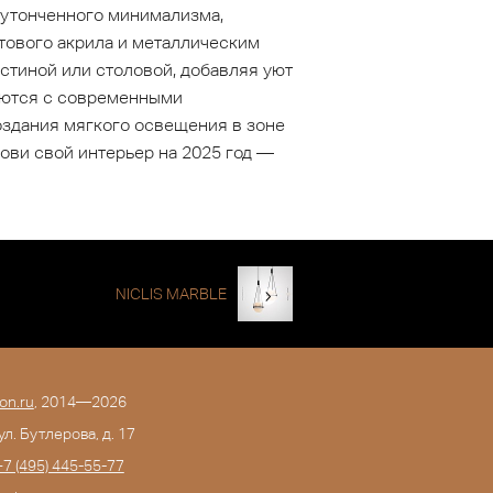
 утонченного минимализма,
тового акрила и металлическим
стиной или столовой, добавляя уют
таются с современными
оздания мягкого освещения в зоне
нови свой интерьер на 2025 год —
NICLIS MARBLE
on.ru
, 2014—2026
 ул. Бутлерова, д. 17
+7 (495) 445-55-77