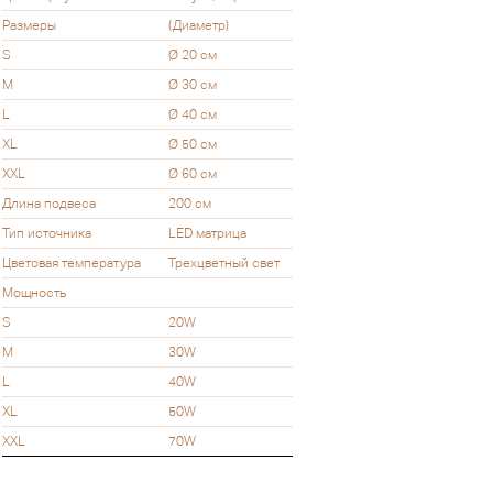
Размеры
(Диаметр)
S
Ø 20 см
M
Ø 30 см
L
Ø 40 см
XL
Ø 50 см
XXL
Ø 60 см
Длина подвеса
200 см
Тип источника
LED матрица
Цветовая температура
Трехцветный свет
Мощность
S
20W
M
30W
L
40W
XL
50W
XXL
70W