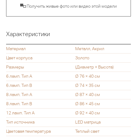
▀◘ Получить живые фото или видео этой модели
Характеристики
Материал
Металл, Акрил
Цвет корпуса
Золото
Размеры
(Диаметр × Высота)
6 ламп. Тип A
Ø 76 × 40 см
6 ламп. Тип B
Ø 74 × 35 см
8 ламп. Тип A
Ø 87 × 40 см
8 ламп. Тип B
Ø 86 × 45 см
12 ламп. Тип A
Ø 92 × 40 см
Тип источника
LED матрица
Цветовая температура
Теплый свет