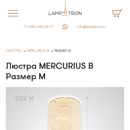
0
+7 (495) 445-55-77
info@lampatron.ru
ЛЮСТРЫ
→
MERCURIUS B
→ РАЗМЕР M
Люстра MERCURIUS B
Размер M