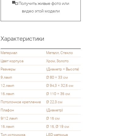
▀◘ Получить живые фото или
видео этой модели
Характеристики
Материал
Металл, Стекло
Цвет корпуса
Хром, Золото
Размеры
(Диаметр × Высота)
9 ламп
Ø 80 × 33 см
12 ламп
Ø 94,3 × 32,5 см
15 ламп
Ø 110 × 35 см
Потолочное крепление
Ø 22,3 см
Плафон
(Диаметр)
9/12 ламп
Ø 15 см
15 ламп
Ø 15, Ø 19 см
Тип источника
LED матрица