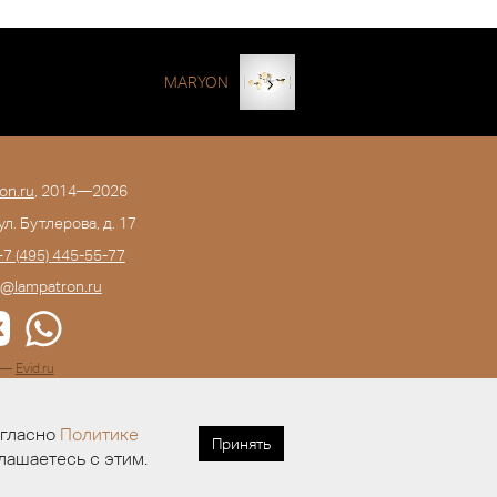
MARYON
on.ru
, 2014—2026
 ул. Бутлерова, д. 17
+7 (495) 445-55-77
o@lampatron.ru
а —
Evid.ru
огласно
Политике
Принять
лашаетесь с этим.