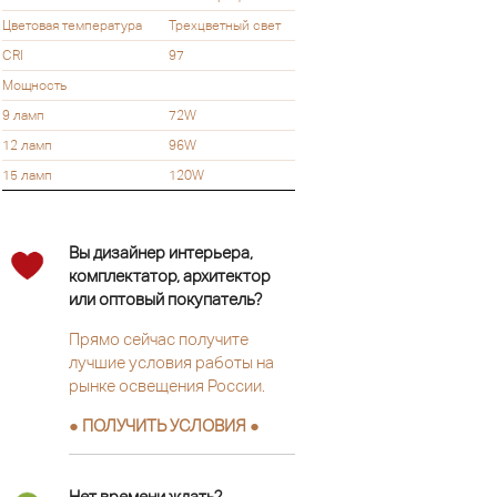
Цветовая температура
Трехцветный свет
CRI
97
Мощность
9 ламп
72W
12 ламп
96W
15 ламп
120W
Вы дизайнер интерьера,
комплектатор, архитектор
или оптовый покупатель?
Прямо сейчас получите
лучшие условия работы на
рынке освещения России.
● ПОЛУЧИТЬ УСЛОВИЯ ●
Нет времени ждать?