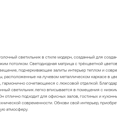
олочный светильник в стиле модерн, созданный для созда
зким потолком. Светодиодная матрица с трёхцветной цвето
вещение, подчеркивающее залиты интерьер теплом и совр
 расположенные на лучевом металлическом каркасе в цвет
, гармонично сочетающееся с люксовой отделкой. Благода
данный светильник легко вписывается в помещения с низки
н отлично подходит для офисных залов, гостиных и кухонны
ехнической современности. Обнови свой интерьер, приобре
ую атмосферу.