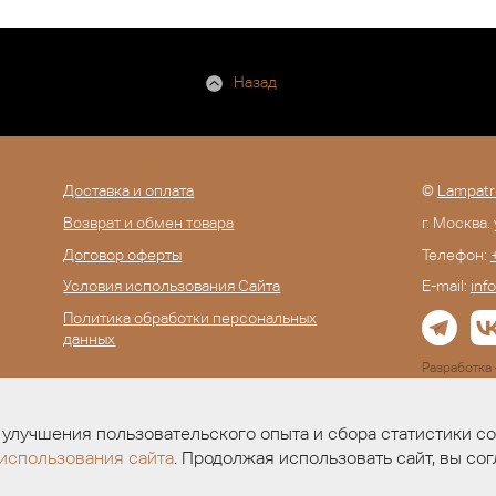
Назад
Доставка и оплата
©
Lampatr
Возврат и обмен товара
г. Москва.
Договор оферты
Телефон:
Условия использования Сайта
E-mail:
inf
Политика обработки персональных
данных
Разработк
улучшения пользовательского опыта и сбора статистики с
использования сайта
. Продолжая использовать сайт, вы сог