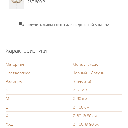
Я
267 600
▀◘ Получить живые фото или видео этой модели
Характеристики
Материал
Металл, Акрил
Цвет корпуса
Черный + Латунь
Размеры
(Диаметр)
S
Ø 60 см
M
Ø 80 см
L
Ø 100 см
XL
Ø 60, Ø 80 см
XXL
Ø 100, Ø 80 см