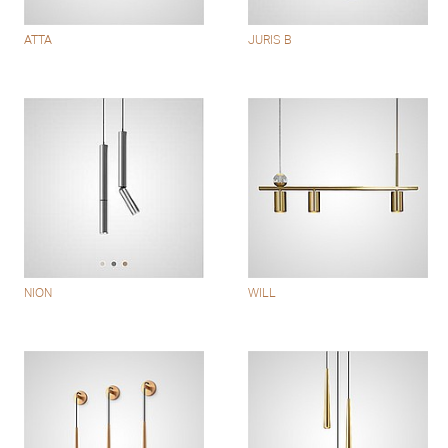
ATTA
JURIS B
NION
WILL