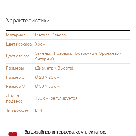
Характеристики
Материал
Металл, Стекло
Цвет каркаса
Хром
Зеленый, Розовый, Прозрачный, Оранжевый,
Цвет стекла
Янтарный
Размеры
(Диаметр × Высота)
Размер S
Ø 28 × 26 см.
Размер M
Ø 39 × 33 см.
Длина
150 см (регулируется)
подвеса
Тип цоколя
Е14
Вы дизайнер интерьера, комплектатор,