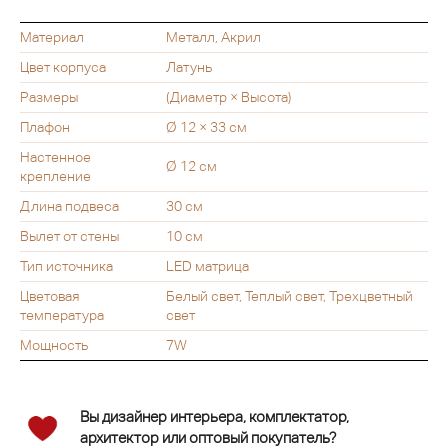
Материал
Металл, Акрил
Цвет корпуса
Латунь
Размеры
(Диаметр × Высота)
Плафон
Ø 12 × 33 см
Настенное
Ø 12 см
крепление
Длина подвеса
30 см
Вылет от стены
10 см
Тип источника
LED матрица
Цветовая
Белый свет, Теплый свет, Трехцветный
температура
свет
Мощность
7W
Вы дизайнер интерьера, комплектатор,
архитектор или оптовый покупатель?