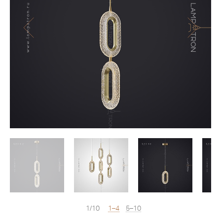
1/10
1–4
5–10