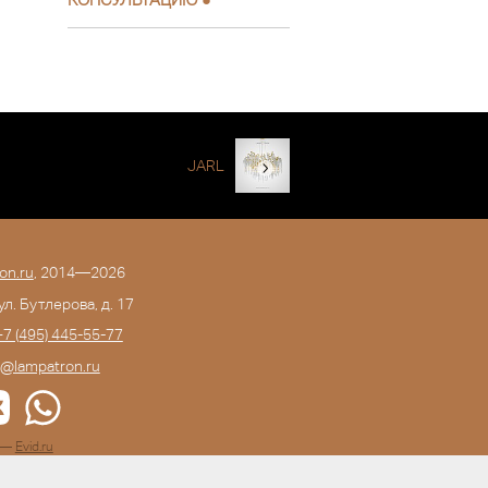
JARL
on.ru
, 2014—2026
 ул. Бутлерова, д. 17
+7 (495) 445-55-77
o@lampatron.ru
а —
Evid.ru