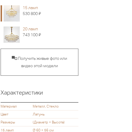
15 ламп
Я
530 800
20 ламп
Я
743 100
▀◘ Получить живые фото или
видео этой модели
Характеристики
Материал
Металл, Стекло
Цвет
Латунь
Размеры
(Диаметр × Высота)
15 ламп
Ø 60 × 56 см