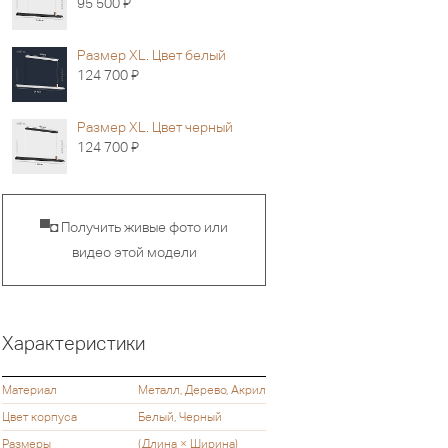
Я
95 500
Размер XL. Цвет белый
Я
124 700
Размер XL. Цвет черный
Я
124 700
▀◘ Получить живые фото или
видео этой модели
Характеристики
Материал
Металл, Дерево, Акрил
Цвет корпуса
Белый, Черный
Размеры
(Длина × Ширина)