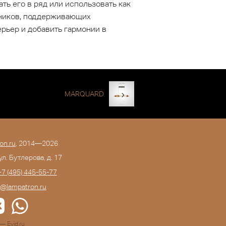
ть его в ряд или использовать как
ьников, поддерживающих
рьер и добавить гармонии в
MARQUARD
on.ru
, 2014—2026
 ул. Бутлерова, д. 17
+7 (495) 445-55-77
o@lampatron.ru
а —
Evid.ru