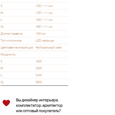
S
100 × 11 см
M
130 × 11 см
L
150 × 11 см
XL
180 × 11 см
Длина подвеса
150 см
Тип источника
LED матрица
Цветовая температура
Нейтральный свет
Мощность
S
16W
M
20W
L
24W
XL
36W
Вы дизайнер интерьера,
комплектатор, архитектор
или оптовый покупатель?