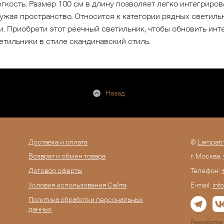
кость. Размер 100 см в длину позволяет легко интегрирова
ужая пространство. Относится к категории рядных светил
 Приобрети этот реечный светильник, чтобы обновить инте
тильники в стиле скандинавский стиль.
Назад
Доставка и оплата
©
Lampatr
Возврат и обмен товара
г. Москва.
Договор оферты
Телефон:
Условия использования Сайта
E-mail:
inf
Политика обработки персональных
данных
Разработк