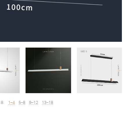
18
1–4
5–8
9–12
13–18