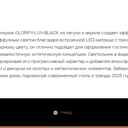
льник GLORIFY-LUX-BLACK из латуни и акрила создает эфф
ффузным светом благодаря встроенной LED-матрице с трех
ерному цвету, он отлично подойдет для оформления гостино
нималистичную эстетическую концепцию. Светильник в вид
одчеркивая его прогрессивный характер и добавляя атмосф
и и декором из золотых и металлических элементов. Забери
оем доме, подчеркнув современный стиль и тренды 2025 го
Назад