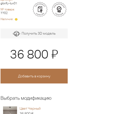
glorify-lux01
№ товара:
7702
Наличие:
Получить 3D модель
Я
36 800
Выбрать модификацию
Цвет Черный
Я
36 800