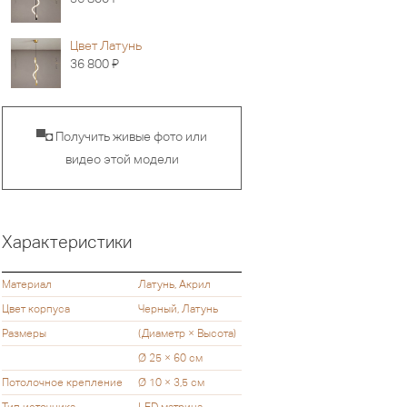
Цвет Латунь
Я
36 800
▀◘ Получить живые фото или
видео этой модели
Характеристики
Материал
Латунь, Акрил
Цвет корпуса
Черный, Латунь
Размеры
(Диаметр × Высота)
Ø 25 × 60 см
Потолочное крепление
Ø 10 × 3,5 см
Тип источника
LED матрица